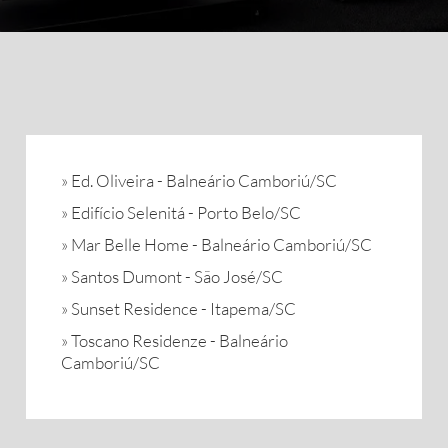
»
Ed. Oliveira - Balneário Camboriú/SC
»
Edifício Selenitá - Porto Belo/SC
»
Mar Belle Home - Balneário Camboriú/SC
»
Santos Dumont - São José/SC
»
Sunset Residence - Itapema/SC
»
Toscano Residenze - Balneário
Camboriú/SC