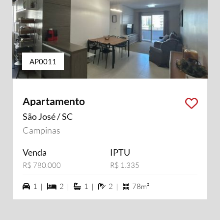
AP0011
Apartamento
São José / SC
Campinas
Venda
IPTU
R$ 780.000
R$ 1.335
1 vagas na garagem
2 dormiórios
1 suítes
2 banheiros
1 |
2 |
1 |
2 |
78m²