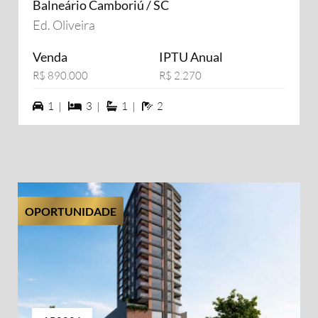
Balneário Camboriú / SC
Ed. Oliveira
Venda
IPTU Anual
R$ 890.000
R$ 2.270
1 vagas na garagem
3 dormiórios
1 suítes
2 banheiros
1 |
3 |
1 |
2
OPORTUNIDADE