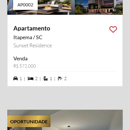
AP0002
Apartamento
Itapema / SC
Sunset Residence
Venda
R$ 572.000
1 vagas na garagem
2 dormiórios
1 suítes
2 banheiros
1 |
2 |
1 |
2
OPORTUNIDADE