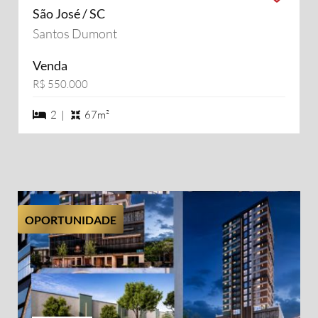
São José / SC
Santos Dumont
Venda
R$ 550.000
2 dormiórios
2 |
67m²
OPORTUNIDADE