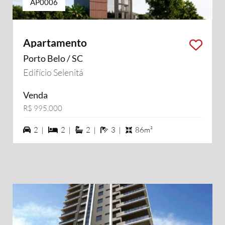
AP0006
Apartamento
Porto Belo / SC
Edifício Selenitá
Venda
R$ 995.000
2 vagas na garagem
2 dormiórios
2 suítes
3 banheiros
2 |
2 |
2 |
3 |
86m²