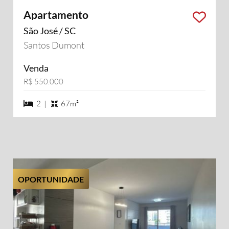
Apartamento
São José / SC
Santos Dumont
Venda
R$ 550.000
2 dormiórios
2 |
67m²
OPORTUNIDADE