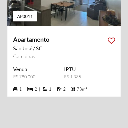
AP0011
Apartamento
São José / SC
Campinas
Venda
IPTU
R$ 780.000
R$ 1.335
1 vagas na garagem
2 dormiórios
1 suítes
2 banheiros
1 |
2 |
1 |
2 |
78m²