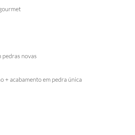
 gourmet
m pedras novas
ão + acabamento em pedra única