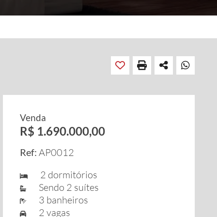
Venda
R$ 1.690.000,00
Ref:
AP0012
2 dormitórios
Sendo 2 suítes
3 banheiros
2 vagas