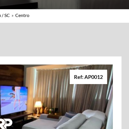
 / SC
»
Centro
Ref: AP0012