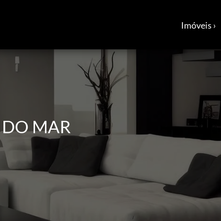
Imóveis ›
m DO MAR