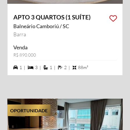
APTO 3 QUARTOS (1 SUÍTE)
Balneário Camboriú / SC
Barra
Venda
R$ 890.000
1 vagas na garagem
3 dormiórios
1 suítes
2 banheiros
1 |
3 |
1 |
2 |
88m²
OPORTUNIDADE