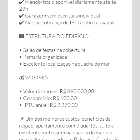
✔️ Manobrista disponível diariamente até às
23h
✔️ Garagem sem escritura individual
✔️ Não há cobrança de IPTU sobre as vagas
🏢 ESTRUTURA DO EDIFÍCIO
• Salão de festas na cobertura
• Portaria organizada
• Excelente localização na quadra do mar
💰 VALORES
• Valor do imóvel: R$ 890.000,00
• Condomínio: R$ 600,00
• IPTU anual: R$ 2.270,00
📌 Um dos melhores custos-benefícios da
região: apartamento com 3 quartos, suíte e
excelente metragem na quadra do mar por
este valor é raridade em Balneário Camboriú.