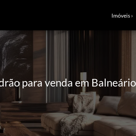
Imóveis ›
drão para venda em Balneário